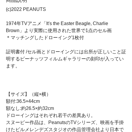
(c)2022 PEANUTS
1974年TVアニメ「It's the Easter Beagle, Charlie
Brown」より実際に使用された世界で1点のセル画
＊マッチングしたドローイング1枚付
証明書付 /セル画とドローイングには出所が正しいこと証
明するピーナッツフィルムギャラリーの刻印が入ってい
ます。
【サイズ】（縦×横）
額付:36.5×44cm
額なし:約26.5×約32cm
ドローイングはそれぞれ若干の差異あり。
スヌーピー作品は、PeanutsのTVシリーズ、映画を手掛
けたビルメレンデズスタジオの作品管理会社より日本で