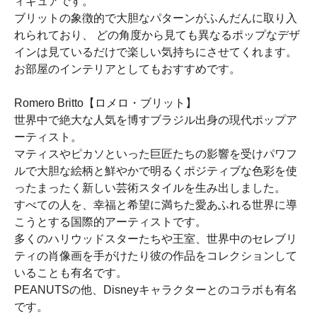
ィギュアです。
ブリットの象徴的で大胆なパターンがふんだんに取り入
れられており、 どの角度から見ても異なるポップなデザ
インは見ているだけで楽しい気持ちにさせてくれます。
お部屋のインテリアとしてもおすすめです。
Romero Britto【ロメロ・ブリット】
世界中で絶大な人気を博すブラジル出身の現代ポップア
ーティスト。
マティスやピカソといった巨匠たちの影響を受けパワフ
ルで大胆な絵柄と鮮やかで明るくポジティブな色彩を使
ったまったく新しい芸術スタイルを生み出しました。
すべての人を、幸福と希望に満ちた愛あふれる世界に導
こうとする国際的アーティストです。
多くのハリウッドスターたちや王室、世界中のセレブリ
ティの肖像画を手がけたり彼の作品をコレクションして
いることも有名です。
PEANUTSの他、Disneyキャラクターとのコラボも有名
です。