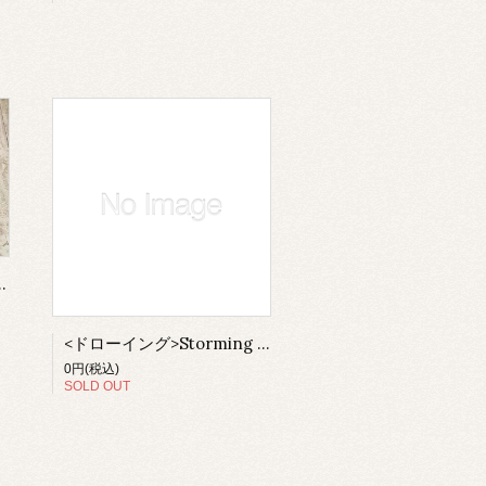
lank Targets（額付）
<ドローイング>Storming Troopers（額付き）
0円(税込)
SOLD OUT