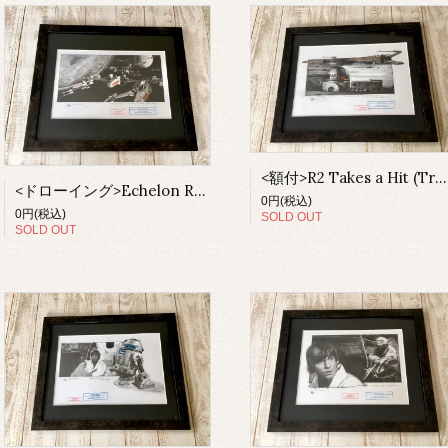
<額付>R2 Takes a Hit (Trench run...A New Hope)
<ドローイング>Echelon Right (En route to attack the Death Star)（額付）
0円(税込)
0円(税込)
SOLD OUT
SOLD OUT