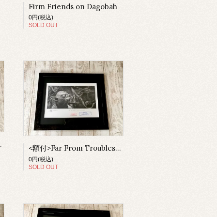
Firm Friends on Dagobah
0円(税込)
SOLD OUT
der and Boba)
<額付>Far From Troubles. (Yoda)
0円(税込)
SOLD OUT