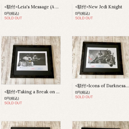
<額付>Leia's Message (A New Hope)
<額付>New Jedi Knight
0円(税込)
0円(税込)
SOLD OUT
SOLD OUT
<額付>Icons of Darkness. (Va
<額付>Taking a Break on Dagobah
0円(税込)
SOLD OUT
0円(税込)
SOLD OUT