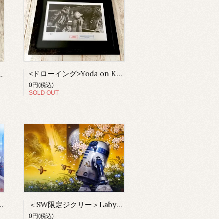
<ドローイング>Yoda on Kashyyyk (Revenge of the Sith)（額付）
Asteroid Field（額付）
0円(税込)
SOLD OUT
sode V / Cloud City (額付）
＜SW限定ジクリー＞Labyrinth (額付）
0円(税込)