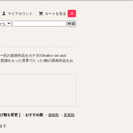
マイアカウント
カートを見る
0
作品をカナダのBailey Art and
らしい質感をもった世界でたった1枚の原画作品をお
並び順を変更 ]
-
おすすめ順
-
価格順
-
新着順
います