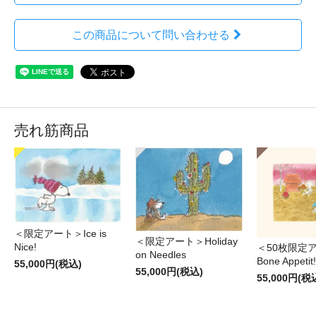
この商品について問い合わせる
売れ筋商品
＜限定アート＞Ice is
＜限定アート＞Holiday
Nice!
＜50枚限定
on Needles
Bone Appetit!
55,000円(税込)
55,000円(税込)
55,000円(税