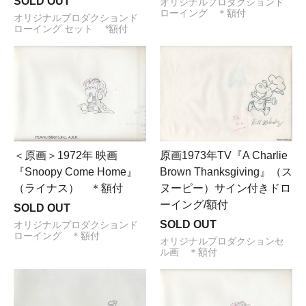
SOLD OUT
オリジナルプロダクションド
ローイング ＊額付
オリジナルプロダクションド
ローイング セット *額付
＜原画＞1972年 映画
原画1973年TV『A Charlie
『Snoopy Come Home』
Brown Thanksgiving』（ス
（ライナス） ＊額付
ヌーピー）サイン付きドロ
ーイング/額付
SOLD OUT
SOLD OUT
オリジナルプロダクションド
ローイング ＊額付
オリジナルプロダクションセ
ル画 ＊額付