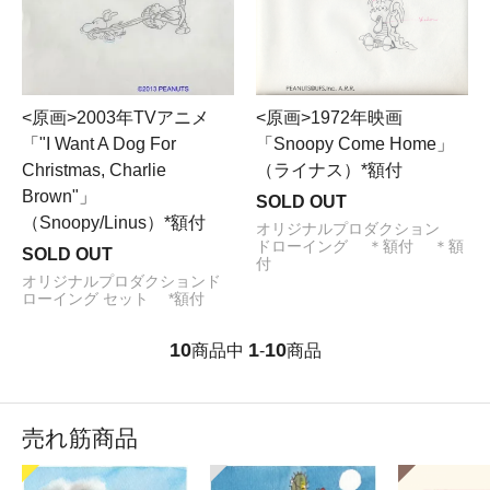
<原画>2003年TVアニメ
<原画>1972年映画
「"I Want A Dog For
「Snoopy Come Home」
Christmas, Charlie
（ライナス）*額付
Brown"」
SOLD OUT
（Snoopy/Linus）*額付
オリジナルプロダクション
ドローイング ＊額付 ＊額
SOLD OUT
付
オリジナルプロダクションド
ローイング セット *額付
10
1
10
商品中
-
商品
売れ筋商品